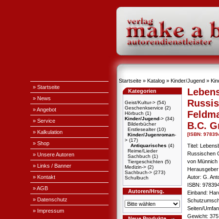
Startseite
»
Katalog
»
Kinder/Jugend
»
Kin
» Startseite
Leben
Kategorien
» News
Russis
Geist/Kultur->
(54)
Geschenkservice
(2)
» Angebot
Feldma
Hörbuch
(1)
Kinder/Jugend
->
(34)
» Service
B.C. G
Bilderbücher
Erstlesealter
(10)
» Kalkulation
[ISBN: 9783
Kinder/Jugenroman
-
>
(17)
» Shop
Antiquarisches
(4)
Titel: Lebens
Reime/Lieder
Russischen G
» Unsere Autoren
Sachbuch
(1)
von Münnich
Tiergeschichten
(5)
» Links / Banner
Medizin->
(2)
Herausgeber:
Sachbuch->
(273)
» Kontakt
Autor: G. An
Schulbuch
ISBN: 97839
» AGB
Autoren/Hrsg.
Einband: Har
» Datenschutz
Schutzumsch
Seiten/Umfang
» Impressum
Gewicht: 375
Neue Produkte