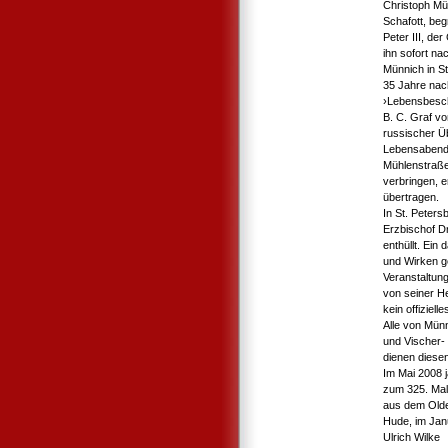
Christoph Mün
Schafott, beg
Peter III, de
ihn sofort n
Münnich in S
35 Jahre nac
›Lebensbesch
B. C. Graf vo
russischer Ü
Lebensabend 
Mühlenstraße
verbringen, e
übertragen.
In St. Peters
Erzbischof Dr
enthüllt. Ei
und Wirken g
Veranstaltun
von seiner He
kein offiziel
Alle von Mün
und Vischer- 
dienen diese
Im Mai 2008 
zum 325. Mal.
aus dem Olde
Hude, im Jan
Ulrich Wilke