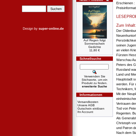
Erschienen :
Preisinforma
LESEPRO
Zum Inhalt
Design by
super-online.de
Der Oldenbur
Neuenhuntorf
Auf Regen folgt
Persönlichke
Sonnenschein
seinen Jugen
Gedichte
an vielen Kr
11,80 €
Fürsten Hess
Schnellsuche
Warschau Aug
Peters des G
Russland war 
Land und Men
Verwenden Sie
Hauptstadt so
Stichworte, um ein
Produkt zu finden.
werden. Für d
erweiterte Suche
Technikern, 
Mit der Neup
Informationen
einheimische
Versandkosten
Vertrauen de
Unsere AGB
Tod von Pete
Gutschein einlösen
Ihr Account
Regenten. Bu
Als Generalsf
Christoph von
und Patron de
Nach dem Sta