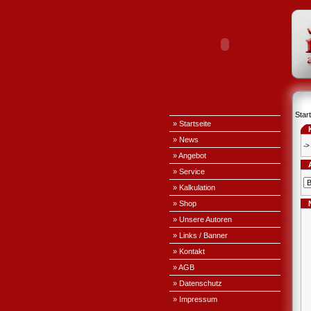
Start
» Startseite
» News
->
» Angebot
» Service
» Kalkulation
» Shop
» Unsere Autoren
» Links / Banner
» Kontakt
» AGB
» Datenschutz
» Impressum