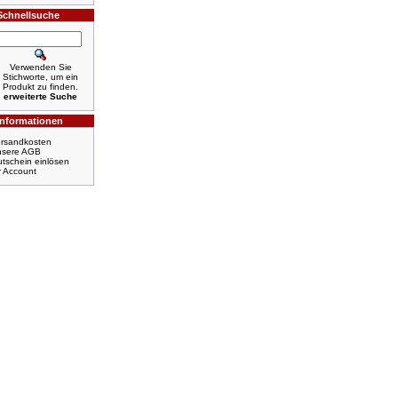
Schnellsuche
Verwenden Sie
Stichworte, um ein
Produkt zu finden.
erweiterte Suche
Informationen
rsandkosten
nsere AGB
tschein einlösen
r Account