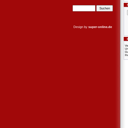
Design by
super-online.de
Ve
U
Gu
Ih