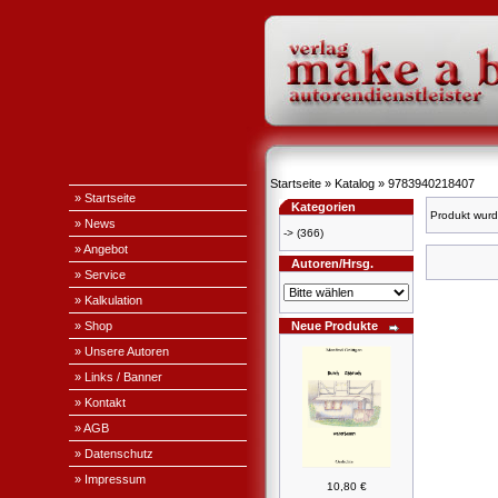
Startseite
»
Katalog
»
9783940218407
» Startseite
Kategorien
Produkt wurd
» News
->
(366)
» Angebot
Autoren/Hrsg.
» Service
» Kalkulation
» Shop
Neue Produkte
» Unsere Autoren
» Links / Banner
» Kontakt
» AGB
» Datenschutz
» Impressum
10,80 €