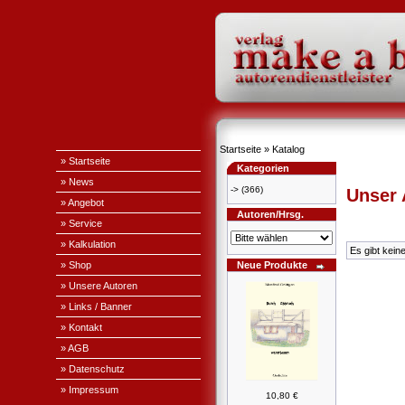
Startseite
»
Katalog
» Startseite
Kategorien
» News
->
(366)
Unser
» Angebot
Autoren/Hrsg.
» Service
» Kalkulation
Es gibt kein
» Shop
Neue Produkte
» Unsere Autoren
» Links / Banner
» Kontakt
» AGB
» Datenschutz
» Impressum
10,80 €