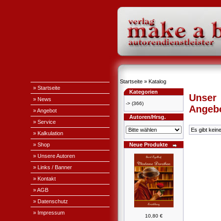
Startseite
»
Katalog
» Startseite
Kategorien
Unser
» News
->
(366)
Angeb
» Angebot
Autoren/Hrsg.
» Service
Es gibt kein
» Kalkulation
» Shop
Neue Produkte
» Unsere Autoren
» Links / Banner
» Kontakt
» AGB
» Datenschutz
» Impressum
10,80 €