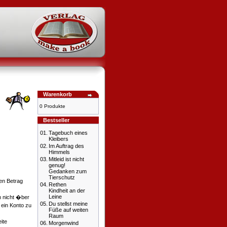
Warenkorb
0 Produkte
Bestseller
01.
Tagebuch eines
Kleibers
02.
Im Auftrag des
Himmels
03.
Mitleid ist nicht
genug!
Gedanken zum
Tierschutz
en Betrag
04.
Rethen
Kindheit an der
Leine
h nicht �ber
05.
Du stellst meine
 ein Konto zu
Füße auf weiten
Raum
ite
06.
Morgenwind