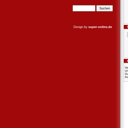
Design by
super-online.de
Ve
U
Gu
Ih