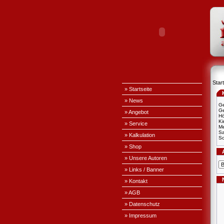
Start
» Startseite
» News
Ge
Ge
» Angebot
H
Ki
» Service
Me
S
» Kalkulation
Sc
» Shop
» Unsere Autoren
» Links / Banner
» Kontakt
» AGB
» Datenschutz
» Impressum