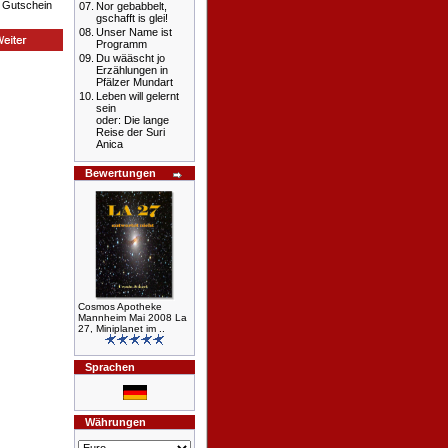
n Gutschein
07.
Nor gebabbelt,
gschafft is glei!
08.
Unser Name ist
Programm
09.
Du wääscht jo
Erzählungen in
Pfälzer Mundart
10.
Leben will gelernt
sein
oder: Die lange
Reise der Suri
Anica
Bewertungen
Cosmos Apotheke
Mannheim Mai 2008 La
27, Miniplanet im ..
Sprachen
Währungen