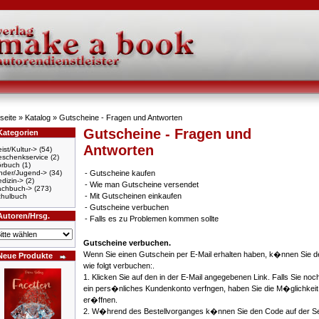
seite
»
Katalog
» Gutscheine - Fragen und Antworten
Gutscheine - Fragen und
Kategorien
Antworten
ist/Kultur->
(54)
schenkservice
(2)
örbuch
(1)
nder/Jugend->
(34)
-
Gutscheine kaufen
dizin->
(2)
-
Wie man Gutscheine versendet
achbuch->
(273)
-
Mit Gutscheinen einkaufen
hulbuch
-
Gutscheine verbuchen
Autoren/Hrsg.
-
Falls es zu Problemen kommen sollte
Gutscheine verbuchen.
Wenn Sie einen Gutschein per E-Mail erhalten haben, k�nnen Sie d
Neue Produkte
wie folgt verbuchen:.
1. Klicken Sie auf den in der E-Mail angegebenen Link. Falls Sie noc
ein pers�nliches Kundenkonto verfngen, haben Sie die M�glichkeit
er�ffnen.
2. W�hrend des Bestellvorganges k�nnen Sie den Code auf der Se