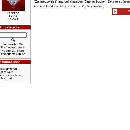
"Zahlungsweise" manuell eingeben. Bitte verbuchen Sie zuerst Ihre
und wShlen dann die gewnnschte Zahlungsweise.
Facetten
LYRIK
10,00 €
Schnellsuche
Verwenden Sie
Stichworte, um ein
Produkt zu finden.
erweiterte Suche
Informationen
rsandkosten
nsere AGB
tschein einlösen
r Account