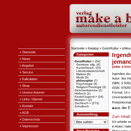
Startseite
»
Katalog
»
Geist/Kultur
»
philos
» Startseite
Irgend
Kategorien
» News
jeman
Geist/Kultur
->
(54)
Geistesw. allg.
(4)
» Angebot
[ISBN: 97839
Kunst/Gesch.
(25)
Literaturwissenschaft
» Service
Irgendwo da 
Malerei
(6)
Musik
(5)
Autor: Ilse H
» Kalkulation
philosophie
(7)
ISBN: 3-9391
Psychologie
(4)
» Shop
Religion/Theologie
(3)
ISSN: 97839
Geschenkservice
(2)
» Unsere Autoren
Format: 14 x
Hörbuch
(1)
Kinder/Jugend->
(34)
Unveränderte
» Links / Banner
Medizin->
(2)
Preisinforma
Sachbuch->
(273)
» Kontakt
Schulbuch
●aus der 
» AGB
Autoren/Hrsg.
Zum Inhalt
» Datenschutz
Ich arbeite s
» Impressum
in Asien, ha
Neue Produkte
Philosophie v