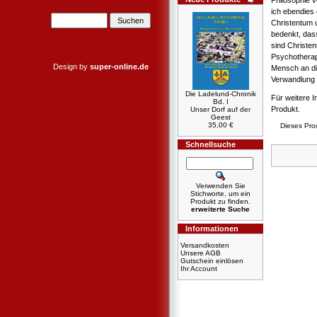
ich ebendies
Christentum 
bedenkt, das
sind Christe
Psychotherap
Design by
super-online.de
Mensch an di
Verwandlung 
Die Ladelund-Chronik
Für weitere I
Bd. I
Produkt.
Unser Dorf auf der
Geest
35,00 €
Dieses Pro
Schnellsuche
Verwenden Sie
Stichworte, um ein
Produkt zu finden.
erweiterte Suche
Informationen
Versandkosten
Unsere AGB
Gutschein einlösen
Ihr Account