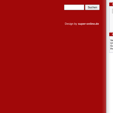
Design by
super-online.de
Ve
U
Gu
Ih