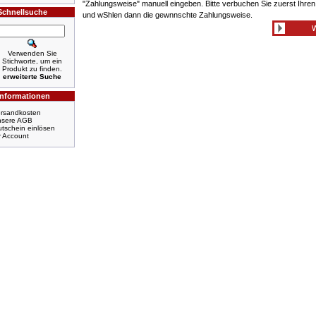
"Zahlungsweise" manuell eingeben. Bitte verbuchen Sie zuerst Ihre
Schnellsuche
und wShlen dann die gewnnschte Zahlungsweise.
Verwenden Sie
Stichworte, um ein
Produkt zu finden.
erweiterte Suche
Informationen
rsandkosten
nsere AGB
tschein einlösen
r Account