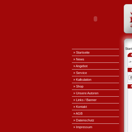
Start
» Startseite
» News
->
» Angebot
» Service
» Kalkulation
» Shop
» Unsere Autoren
» Links / Banner
» Kontakt
» AGB
» Datenschutz
» Impressum