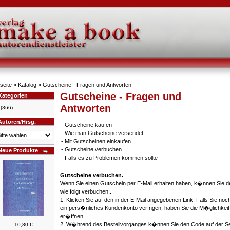
seite
»
Katalog
» Gutscheine - Fragen und Antworten
Gutscheine - Fragen und
Kategorien
Antworten
(366)
Autoren/Hrsg.
-
Gutscheine kaufen
-
Wie man Gutscheine versendet
-
Mit Gutscheinen einkaufen
-
Gutscheine verbuchen
Neue Produkte
-
Falls es zu Problemen kommen sollte
Gutscheine verbuchen.
Wenn Sie einen Gutschein per E-Mail erhalten haben, k�nnen Sie d
wie folgt verbuchen:.
1. Klicken Sie auf den in der E-Mail angegebenen Link. Falls Sie noc
ein pers�nliches Kundenkonto verfngen, haben Sie die M�glichkeit
er�ffnen.
2. W�hrend des Bestellvorganges k�nnen Sie den Code auf der Se
10,80 €